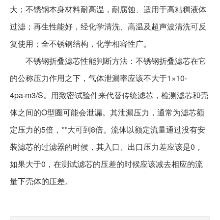
大；不锈钢本身材料耐高温，耐腐蚀、适用于高粘稠液体
过滤；再生性能好，经化学清洗、高温及超声波清洗可反
复使用；全不锈钢结构，化学相容性广。
不锈钢折叠滤芯
性能判断方法：
不锈钢折叠滤芯
在它
的公称压力作用之下，气体泄漏率应该不大于
1×10-
4pa·m3/S
。用致密试验件来代替传统滤芯，检测
滤芯
和壳
体之间的
O
型圈可能会泄漏。其泄漏压力，通常为滤芯额
定压力的
5
倍，**大可到
8
倍。流体以额定流量通过没有安
装滤芯的过滤器的时候，其入口、出口压力差应该是
0
，
如果大于
0
，在测试滤芯的压差的时候应该减去相应的流
量下壳体的压差。