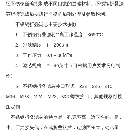
径不锈钢丝编织制成不同目数的过滤材料。
不锈钢折叠滤
芯
焊接完成后要进行严格的后期处理及参数检测。
不锈钢折叠滤芯
主要技术参数：
1
、
不锈钢折叠滤芯
**高工作温度：
≤650
℃
2
、过滤精度：
1
－
200um
3
、工作压力：
0.1
－
30MPa
4
、滤芯规格：
2
－
40
英寸（可根据用户要求另行制
作）
5
、
不锈钢折叠滤芯
接口形式：
222
、
226
、
215
、
M36
、
M28
、
M24
、
M22
、
M20
螺纹接口，其他规格可按
图定制
.
不锈钢折叠滤芯
的特点是：孔隙率高、透气性好、阻力
小、压力损失低；在成折叠状后，过滤面积大，纳污量